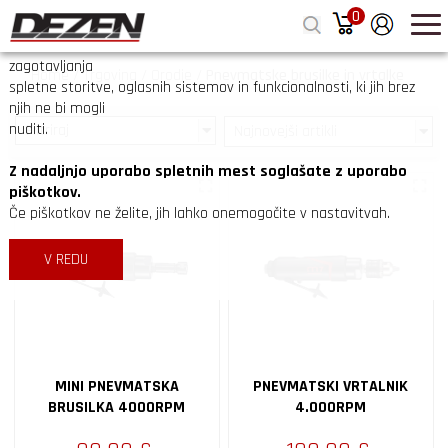
0
zapri
Na spletnih straneh Dezen.si uporabljamo piškotke z namenom
zagotavljanja
Home
/
Trgovina
/
Orodje
/
Pnevmatske brusilke in vrtalke
spletne storitve, oglasnih sistemov in funkcionalnosti, ki jih brez
njih ne bi mogli
nuditi.
Filtriraj
Z nadaljnjo uporabo spletnih mest soglašate z uporabo
piškotkov.
Če piškotkov ne želite, jih lahko onemogočite v nastavitvah.
V REDU
MINI PNEVMATSKA
PNEVMATSKI VRTALNIK
BRUSILKA 4000RPM
4.000RPM