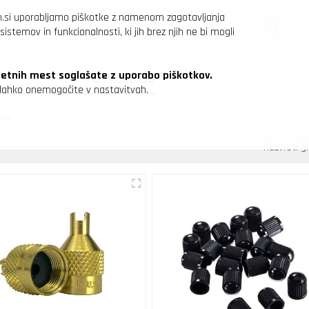
n.si uporabljamo piškotke z namenom zagotavljanja
sistemov in funkcionalnosti, ki jih brez njih ne bi mogli
letnih mest soglašate z uporabo piškotkov.
O PODJETJU
h lahko onemogočite v nastavitvah.
lov
Razvrsti g