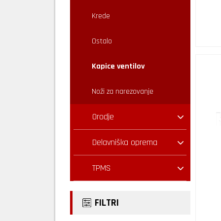
Krede
Ostalo
Kapice ventilov
Noži za narezovanje
Orodje
Delavniška oprema
TPMS
FILTRI