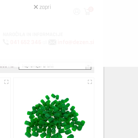
zapri
0
NAROČILA IN INFORMACIJE
041 652 346
info@dezen.si
ali
lede na: