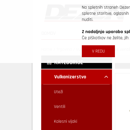
Na spletnih straneh Deze
spletne storitve, oglasnih 
nuditi.
Z nadaljnjo uporabo sp
DOMOV
TRGOVINA
Če piškotkov ne želite, ji
Home
/
Trgovina
/
Vulkanizerstvo
/
Kapice venti
V REDU
KATEGORIJE
Vulkanizerstvo
Uteži
Ventili
Kolesni vijaki