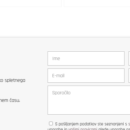
eko spletnega
žnem času.
S pošiljanjem podatkov ste seznanjeni s
uporabe in
vašimi pravicami
glede uporabe os