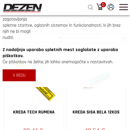
0
zapri
Na spletnih straneh Dezen.si uporabljamo piškotke z namenom
zagotavljanja
Home
/
Trgovina
/
Vulkanizerstvo
/
Krede
spletne storitve, oglasnih sistemov in funkcionalnosti, ki jih brez
njih ne bi mogli
nuditi.
Filtriraj
Z nadaljnjo uporabo spletnih mest soglašate z uporabo
piškotkov.
Če piškotkov ne želite, jih lahko onemogočite v nastavitvah.
V REDU
KREDA TECH RUMENA
KREDA SISA BELA 12KOS