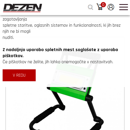
0
zapri
Na spletnih straneh Dezen.si uporabljamo piškotke z namenom
zagotavljanja
Domov
/
Trgovina
/
Delavniška oprema
/
Svetilke
/
LUČ
spletne storitve, oglasnih sistemov in funkcionalnosti, ki jih brez
SAMOSTOJEČA 1500LM
njih ne bi mogli
nuditi.
Z nadaljnjo uporabo spletnih mest soglašate z uporabo
piškotkov.
Če piškotkov ne želite, jih lahko onemogočite v nastavitvah.
V REDU