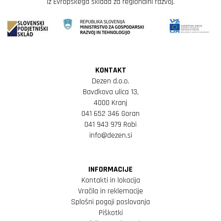
iz Evropskega sklada za regionalni razvoj.
KONTAKT
Dezen d.o.o.
Bavdkova ulica 13,
4000 Kranj
041 652 346 Goran
041 943 979 Robi
info@dezen.si
INFORMACIJE
Kontakti in lokacija
Vračila in reklemacije
Splošni pogoji poslovanja
Piškotki