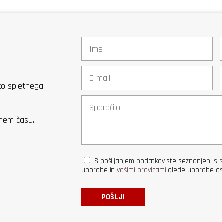
eko spletnega
žnem času.
S pošiljanjem podatkov ste seznanjeni s
uporabe in
vašimi pravicami
glede uporabe os
POŠLJI