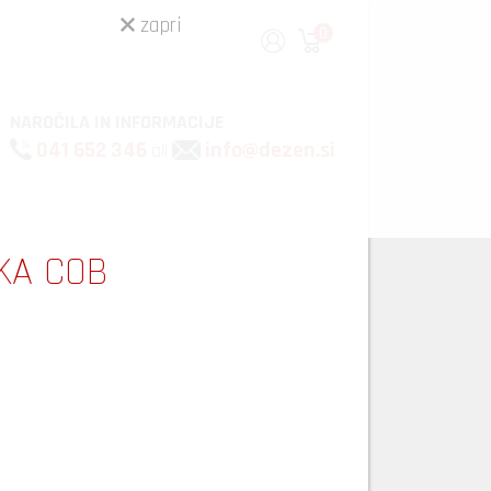
zapri
0
NAROČILA IN INFORMACIJE
041 652 346
info@dezen.si
ali
KA COB