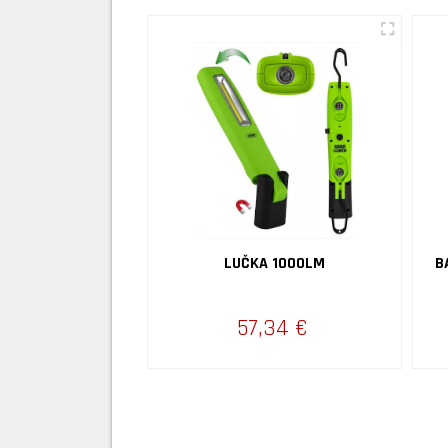
LED 4W COB M7
LUČKA 1000LM
B
,90 €
57,34 €