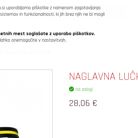
n.si uporabljamo piškotke z namenom zagotavljanja
sistemov in funkcionalnosti, ki jih brez njih ne bi mogli
letnih mest soglašate z uporabo piškotkov.
O PODJETJU
h lahko onemogočite v nastavitvah.
ke
/
NAGLAVNA LUČKA COB
NAGLAVNA LUČ
na zalogi
28,06 €