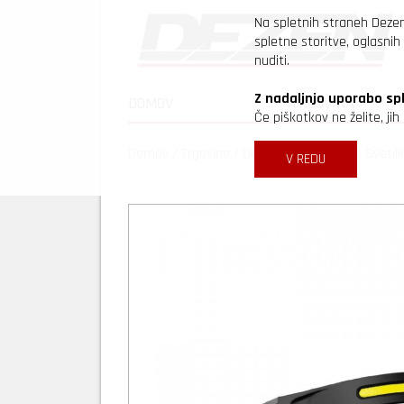
Na spletnih straneh Deze
spletne storitve, oglasnih 
nuditi.
Z nadaljnjo uporabo sp
DOMOV
TRGOVINA
Če piškotkov ne želite, ji
Domov
/
Trgovina
/
Delavniška oprema
/
Svetil
V REDU