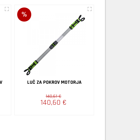
%
%
V
LUČ ZA POKROV MOTORJA
LUČKA CO
140,61 €
28,91
140,60 €
23,1