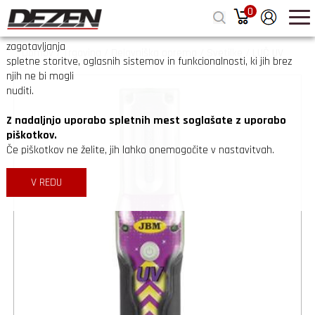
0
zapri
Na spletnih straneh Dezen.si uporabljamo piškotke z namenom
zagotavljanja
Domov
/
Trgovina
/
Delavniška oprema
/
Svetilke
/
LUČ UV
spletne storitve, oglasnih sistemov in funkcionalnosti, ki jih brez
njih ne bi mogli
nuditi.
Z nadaljnjo uporabo spletnih mest soglašate z uporabo
piškotkov.
Če piškotkov ne želite, jih lahko onemogočite v nastavitvah.
V REDU