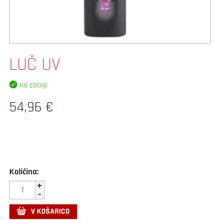
LUČ UV
na zalogi
54,96 €
Količina:
+
-
V KOŠARICO